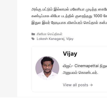
அங்கு மட்டும் இல்லாமல் மலேசியா முடித்த கைய
கண்டிப்பாக லியோ படத்தில் குறைந்தது 1000 க
இதுல இவர் நேரடியாக விளம்பரம் செய்தால் கன்ஃப
Categories
சினிமா செய்திகள்
Tags
Lokesh Kanagaraj
,
Vijay
Vijay
விஜய்- Cinemapettai நிறுவன
அனுபவம் கொண்டவர்.
View all posts →