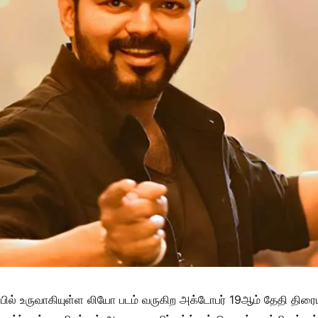
பில் உருவாகியுள்ள லியோ படம் வருகிற அக்டோபர் 19ஆம் தேதி திரை