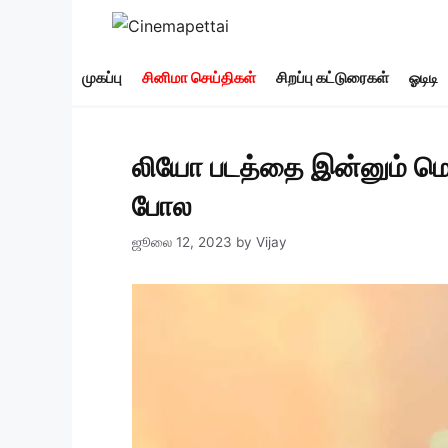
Skip
to
content
முகப்பு
சினிமா செய்திகள்
சிறப்பு கட்டுரைகள்
ஓடிடி
லியோ படத்தை இன்னும் மெரு
போல
ஜூலை 12, 2023
by
Vijay