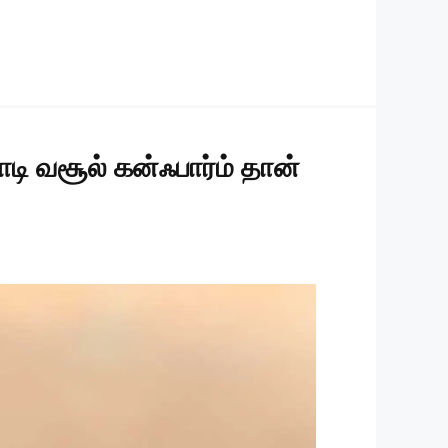
ி வசூல் கன்ஃபார்ம் தான்