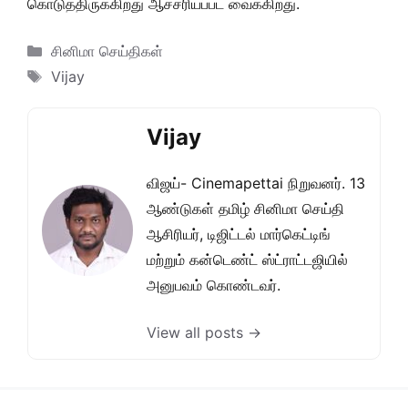
கொடுத்திருக்கிறது ஆச்சரியப்பட வைக்கிறது.
Categories
சினிமா செய்திகள்
Tags
Vijay
Vijay
விஜய்- Cinemapettai நிறுவனர். 13
ஆண்டுகள் தமிழ் சினிமா செய்தி
ஆசிரியர், டிஜிட்டல் மார்கெட்டிங்
மற்றும் கன்டெண்ட் ஸ்ட்ராட்டஜியில்
அனுபவம் கொண்டவர்.
View all posts →