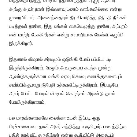
வந்ததையடுத்து விஷால் நீதிமன்றத்தில் ஆஜர் ஆனார்.
அங்கு அவர் நான் இவ்வளவு பணம் வாங்கவில்லை என்று
முறையிட்டார். அனைத்தையும் தீர விசாரித்த நீதிபதி நீங்கள்
படித்தவர் தானே, இது உங்கள் கையெழுத்து தானே, அப்புறம்
ஏன் மாற்றி பேசுகிறீர்கள் என்று சரமாரியாக கேள்வி எழுப்பி
இருக்கிறார்.
இதனால் விஷால் சர்வமும் ஒடுங்கி போய் பம்மிய படி
இருந்திருக்கிறார். மேலும் அவருடைய கடந்த மூன்று
ஆண்டுகளுக்கான வங்கி வரவு செலவு கணக்குகளையும்
சமர்ப்பிக்குமாறு நீதிபதி உத்தரவிட்டிருக்கிறார். இப்படியே
அவர் போட்ட போடில் விஷால் கொஞ்சம் அரண்டு தான்
போயிருக்கிறாராம்.
பல மாதங்களாகவே லைக்கா உடன் இப்படி ஒரு
பிரச்சனையை தான் அவர் சந்தித்து வருகிறார். பணத்திற்கு
பதில் கால்ஷீட் தருகிறேன் என்று கூறிவிட்டு அதையும்