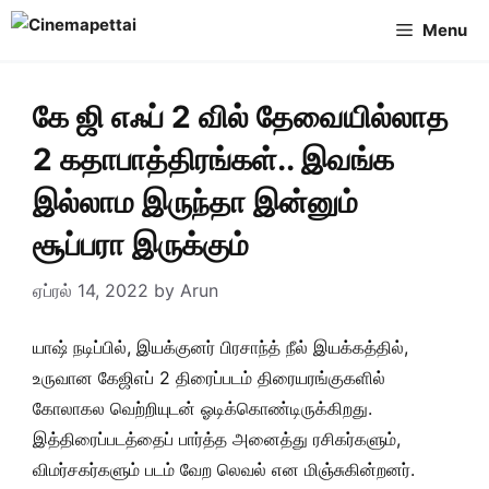
Skip
Menu
to
content
கே ஜி எஃப் 2 வில் தேவையில்லாத
2 கதாபாத்திரங்கள்.. இவங்க
இல்லாம இருந்தா இன்னும்
சூப்பரா இருக்கும்
ஏப்ரல் 14, 2022
by
Arun
யாஷ் நடிப்பில், இயக்குனர் பிரசாந்த் நீல் இயக்கத்தில்,
உருவான கேஜிஎப் 2 திரைப்படம் திரையரங்குகளில்
கோலாகல வெற்றியுடன் ஓடிக்கொண்டிருக்கிறது.
இத்திரைப்படத்தைப் பார்த்த அனைத்து ரசிகர்களும்,
விமர்சகர்களும் படம் வேற லெவல் என மிஞ்சுகின்றனர்.