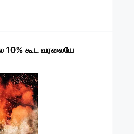
வசூல 10% கூட வரலையே