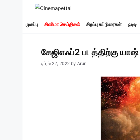
Skip
to
content
முகப்பு
சினிமா செய்திகள்
சிறப்பு கட்டுரைகள்
ஓடிடி
கேஜிஎஃப்2 படத்திற்கு யா
ஏப்ரல் 22, 2022
by
Arun