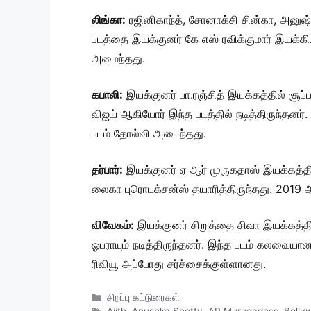
லிங்கா:
ரஜினிகாந்த், சோனாக்சி சின்கா, அனுஷ்
படத்தை இயக்குனர் கே எஸ் ரவிக்குமார் இயக்கியிர
அமைந்தது.
கபாலி:
இயக்குனர் பா.ரஞ்சித் இயக்கத்தில் சூப்
விஜய் ஆகியோர் இந்த படத்தில் நடித்திருந்தனர்.
படம் தோல்வி அடைந்தது.
தர்பார்:
இயக்குனர் ஏ ஆர் முருகதாஸ் இயக்கத்தில் 
லைகா புரொடக்சன்ஸ் தயாரித்திருந்தது. 2019 ஆம
விவேகம்:
இயக்குனர் சிறுத்தை சிவா இயக்கத்தில்
ஓபராயும் நடித்திருந்தனர். இந்த படம் கலவைய
ரிவியூ அப்போது சர்ச்சைக்குள்ளானது.
Categories
சிறப்பு கட்டுரைகள்
Tags