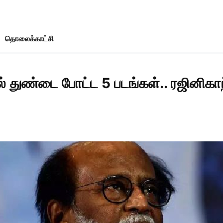
தொலைக்காட்சி
துண்டை போட்ட 5 படங்கள்.. ரஜினிகாந்