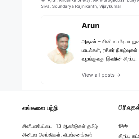
Ajith
,
Anushka Shetty
,
AR Murugadoss
,
Bolly
Siva
,
Soundarya Rajinikanth
,
Vijaykumar
Arun
அருண் – சினிமா மீடியா து
பாடல்கள், ரசிகர் நிகழ்வுக
வழங்குவது இவரின் சிறப்பு.
View all posts →
பிரிவுகள
எங்களை பற்றி
ஓடிடி
சினிமாபேட்டை- 13 ஆண்டுகள் தமிழ்
சினிமா செய்திகள், விமர்சனங்கள்
சிறப்பு க