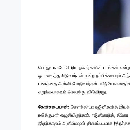
பொதுவாகவே பெரிய நடிகர்களின் படங்கள் என்றால்
ஓட வைத்துவிடுவார்கள் என்ற நம்பிக்கையும் அந்
பணத்தை அள்ளி போடுவார்கள். விநியோகஸ்தர்கள
சறுக்கலாகவும் அமைந்து விடுகிறது.
கோச்சடையான்:
சௌந்தர்யா ரஜினிகாந்த் இயக்
ரவிக்குமார் எழுதியிருந்தார். ரஜினிகாந்த், தீப
இருந்தாலும் அனிமேஷன் திரைப்படமாக இருந்த