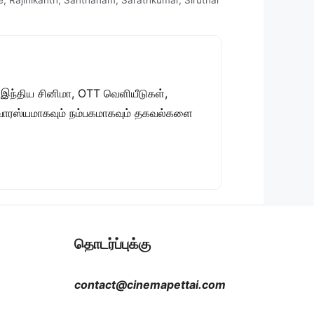
e
,
Rajinikanth
,
Santhanam
,
Sarathkumar
,
Siruthai
 இந்திய சினிமா, OTT வெளியீடுகள்,
 சுவாரஸ்யமாகவும் நம்பகமாகவும் தகவல்களை
தொடர்ப்புக்கு
contact@cinemapettai.com