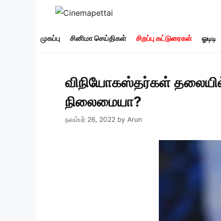
Skip
to
content
முகப்பு
சினிமா செய்திகள்
சிறப்பு கட்டுரைகள்
ஓடிடி
விநியோகஸ்தர்கள் தலையில் 
நிலைமையா?
நவம்பர் 26, 2022
by
Arun