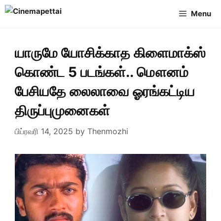
Skip
Menu
to
content
யாருமே யோசிக்காத கிளைமாக்ஸ்
கொண்ட 5 படங்கள்.. மௌனம்
பேசியதே லைலாவை ஓரங்கட்டிய
திருப்புமுனைகள்
பிப்ரவரி 14, 2025
by
Thenmozhi