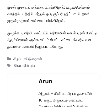
முதல் முதலாய் உன்னை பார்க்கிறேன்: வருஷமெல்லாம்
வசந்தம் படத்தில் மற்றும் ஒரு சூப்பர் ஹிட் பாடல் தான்
முதன்முதலாய் உன்னை பார்க்கிறேன்.
முழுக்க ஃபாரின் கெட்டபில் ஹீரோயின் மாடல் டிரஸ் போட்டு
ஆடிக்கொண்டிருக்க கட்டம் போட்ட சட்டை, வேஷ்டி என
துவம்சம் பண்ணி இருப்பார் மனோஜ்.
Categories
சிறப்பு கட்டுரைகள்
Tags
Bharathiraja
Arun
அருண் – சினிமா மீடியா துறையில்
10 வருட அனுபவம் கொண்ட
Content Writer. தமிழ் சினிமா,