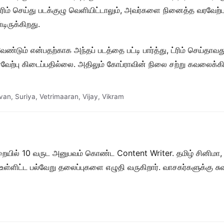
ு, ட்ரிம் செய்து படக்குழு வெளியிட்டாலும், அவர்களை நினைத்த வரவேற்
ிருக்கிறது.
ண்டும் என்பதற்காக அந்தப் படத்தை பட்டி பார்த்து, ட்ரிம் செய்தாவ
வரவேற்பு கிடைப்பதில்லை. அதிலும் கோப்ராவின் நிலை சற்று கவலைக்க
van
,
Suriya
,
Vetrimaaran
,
Vijay
,
Vikram
றையில் 10 வருட அனுபவம் கொண்ட Content Writer. தமிழ் சினிமா,
ள் உள்ளிட்ட பல்வேறு தலைப்புகளை எழுதி வருகிறார். வாசகர்களுக்கு