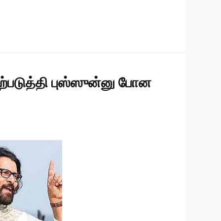
பை ஏற்படுத்தி புஸ்ஸுன்னு போன