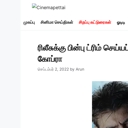
Skip
to
content
முகப்பு
சினிமா செய்திகள்
சிறப்பு கட்டுரைகள்
ஓடிடி
ரிலீசுக்கு பின்பு ட்ரிம் செய
கோப்ரா
செப்டம்பர் 2, 2022
by
Arun