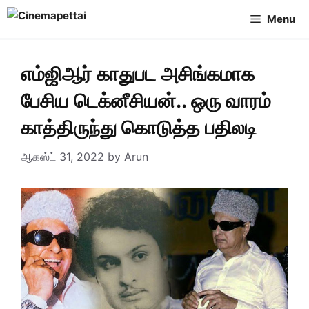
Skip
Menu
to
content
எம்ஜிஆர் காதுபட அசிங்கமாக
பேசிய டெக்னீசியன்.. ஒரு வாரம்
காத்திருந்து கொடுத்த பதிலடி
ஆகஸ்ட் 31, 2022
by
Arun