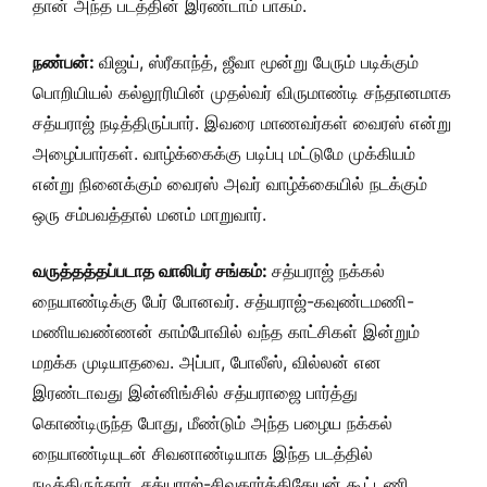
தான் அந்த படத்தின் இரண்டாம் பாகம்.
நண்பன்:
விஜய், ஸ்ரீகாந்த், ஜீவா மூன்று பேரும் படிக்கும்
பொறியியல் கல்லூரியின் முதல்வர் விருமாண்டி சந்தானமாக
சத்யராஜ் நடித்திருப்பார். இவரை மாணவர்கள் வைரஸ் என்று
அழைப்பார்கள். வாழ்க்கைக்கு படிப்பு மட்டுமே முக்கியம்
என்று நினைக்கும் வைரஸ் அவர் வாழ்க்கையில் நடக்கும்
ஒரு சம்பவத்தால் மனம் மாறுவார்.
வருத்தத்தப்படாத வாலிபர் சங்கம்:
சத்யராஜ் நக்கல்
நையாண்டிக்கு பேர் போனவர். சத்யராஜ்-கவுண்டமணி-
மணியவண்ணன் காம்போவில் வந்த காட்சிகள் இன்றும்
மறக்க முடியாதவை. அப்பா, போலீஸ், வில்லன் என
இரண்டாவது இன்னிங்சில் சத்யராஜை பார்த்து
கொண்டிருந்த போது, மீண்டும் அந்த பழைய நக்கல்
நையாண்டியுடன் சிவனாண்டியாக இந்த படத்தில்
நடித்திருந்தார். சத்யராஜ்-சிவகார்த்திகேயன் கூட்டணி