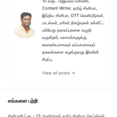
10 வருட அனுபவம் கொண்ட
Content Writer. தமிழ் சினிமா,
இந்திய சினிமா, OTT வெளியீடுகள்,
பாடல்கள், ரசிகர் நிகழ்வுகள் உள்ளிட்ட
பல்வேறு தலைப்புகளை எழுதி
வருகிறார். வாசகர்களுக்கு
சுவாரஸ்யமாகவும் நம்பகமாகவும்
தகவல்களை வழங்குவது இவரின்
சிறப்பு.
View all posts →
எங்களை பற்றி
சினிமாபேட்டை- 13 ஆண்டுகள் தமிழ் சினிமா செய்திகள்,