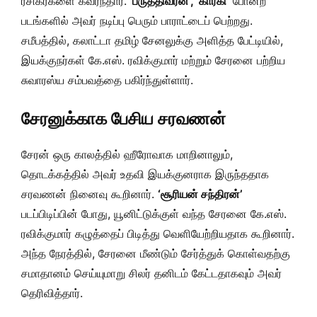
ரசிகர்களை கவர்ந்தார்.
‘பருத்திவீரன்’, ‘கார்கி’
போன்ற
படங்களில் அவர் நடிப்பு பெரும் பாராட்டைப் பெற்றது.
சமீபத்தில், கலாட்டா தமிழ் சேனலுக்கு அளித்த பேட்டியில்,
இயக்குநர்கள் கே.எஸ். ரவிக்குமார் மற்றும் சேரனை பற்றிய
சுவாரஸ்ய சம்பவத்தை பகிர்ந்துள்ளார்.
சேரனுக்காக பேசிய சரவணன்
சேரன் ஒரு காலத்தில் ஹீரோவாக மாறினாலும்,
தொடக்கத்தில் அவர் உதவி இயக்குனராக இருந்ததாக
சரவணன் நினைவு கூறினார்.
‘சூரியன் சந்திரன்’
படப்பிடிப்பின் போது, யூனிட்டுக்குள் வந்த சேரனை கே.எஸ்.
ரவிக்குமார் கழுத்தைப் பிடித்து வெளியேற்றியதாக கூறினார்.
அந்த நேரத்தில், சேரனை மீண்டும் சேர்த்துக் கொள்வதற்கு
சமாதானம் செய்யுமாறு சிலர் தனிடம் கேட்டதாகவும் அவர்
தெரிவித்தார்.