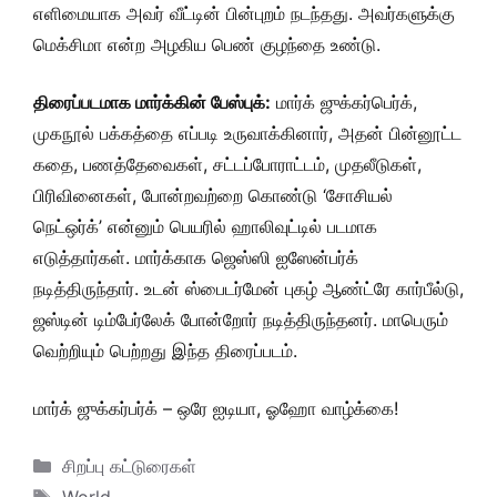
எளிமையாக அவர் வீட்டின் பின்புறம் நடந்தது. அவர்களுக்கு
மெக்சிமா என்ற அழகிய பெண் குழந்தை உண்டு.
திரைப்படமாக மார்க்கின் பேஸ்புக்:
மார்க் ஜுக்கர்பெர்க்,
முகநூல் பக்கத்தை எப்படி உருவாக்கினார், அதன் பின்னூட்ட
கதை, பணத்தேவைகள், சட்டப்போராட்டம், முதலீடுகள்,
பிரிவினைகள், போன்றவற்றை கொண்டு ‘சோசியல்
நெட்ஒர்க்’ என்னும் பெயரில் ஹாலிவுட்டில் படமாக
எடுத்தார்கள். மார்க்காக ஜெஸ்ஸி ஐஸேன்பர்க்
நடித்திருந்தார். உடன் ஸ்பைடர்மேன் புகழ் ஆண்ட்ரே கார்பீல்டு,
ஜஸ்டின் டிம்பேர்லேக் போன்றோர் நடித்திருந்தனர். மாபெரும்
வெற்றியும் பெற்றது இந்த திரைப்படம்.
மார்க் ஜுக்கர்பர்க் – ஒரே ஐடியா, ஓஹோ வாழ்க்கை!
Categories
சிறப்பு கட்டுரைகள்
Tags