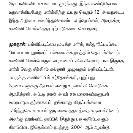
நோயாளிகளிடம் உரையாட முடிந்தது. இந்த கண்டுபிடிப்பை
உருவாக்கியபோது மார்க்கிற்கு வயது வெறும் 12. அவருடைய
இந்த அறிவை உணர்ந்துகொண்ட பெற்றோர்கள், அவருக்கு
கணினி சொல்லித்தர ஏற்பாடுகளை செய்தனர்.
முகநூல்:
பள்ளிப்படிப்பை முடித்த மார்க், கல்லூரிப்படிப்பை
பிரபலமான ஹார்வர்ட் பல்கலைக்கழகத்தில் தொடங்கினார்.
கணினி மென்பொருள் வடிவமைப்பதில் கில்லாடியாக இருந்த
மார்க் வெகு சீக்கிரம் கல்லூரி முழுவதும் அறியப்பட்டார்.
பலருக்கு கணினியில் சந்தேகங்கள், புதுப்புது
தேவைகளுக்கு ஆப்கள் என்று உருவாக்கி கொடுக்க
ஆரமித்தார். அப்படி தான் அவர் சக மாணவர்களுடன்
உரையாடுவதற்காகவும், தங்களது விருப்பங்களை
பகிர்ந்துகொள்ளவும் ஒரு வலைத்தளத்தை உருவாக்கினார்.
அதற்கு ஹார்வர்ட் தரப்பில் இருந்து பல எதிர்ப்புகளும்
கிளம்பின. இதெல்லாம் நடந்தது 2004-ஆம் ஆண்டு.