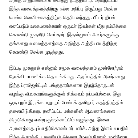
அதை அலுவலகமாக வைத்து நடத்தினார். அவருடைய
இந்த வலைத்தளத்திற்கு நல்ல மதிப்பு இருப்பது மெல்ல
மெல்ல வெளி உலகத்திற்கு தெரியவந்தது. பீட்டர் தீயல்
எனப்படும் உலகபணக்காரர் ஒருவர் இவர்கள் மீது நம்பிக்கை
கொண்டு முதலீடு செய்தார். இதன்மூலம் அவர்களுக்கு
தங்களது வலைத்தளத்தை அடுத்த அத்தியாயத்திற்கு
கொண்டு செல்ல முடிந்தது.
இப்படி முகநூல் என்னும் சமூக வலைத்தளம் முன்னேற்றம்
நோக்கி பயணிக்க தொடங்கியது. ஆரம்பத்தில் அவர்களது
இந்த ப்ராஜெக்ட்டில் பங்குதாரர்களாக இருந்தோருடன்
வழக்கு விவகாரங்களுக்குள் சிக்கவும் தப்பவில்லை. இது
ஒரு புறம் இருக்க மறுபுறம் பேஸ்புக் தனிநபர் சுதந்திரத்தில்
தலையிடுகிறது. தனிப்பட்ட மக்களின் ஆவணங்களை
திருடுகிறது என்ற குற்றச்சாட்டும் எழுந்தது. இவை
அனைத்தையும் எதிர்கொண்டார் மார்க். அந்த இளம் வயதில்
இந்த அசாத்திய தைரியம் அவரை மேலும் மேலும் முன்னேற