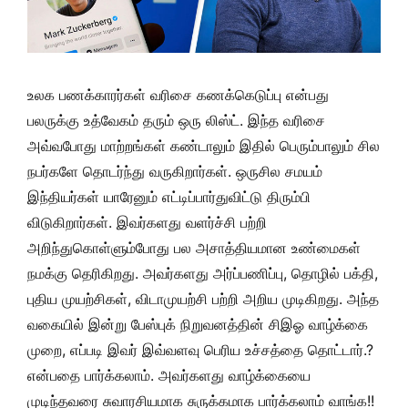
உலக பணக்காரர்கள் வரிசை கணக்கெடுப்பு என்பது
பலருக்கு உத்வேகம் தரும் ஒரு லிஸ்ட். இந்த வரிசை
அவ்வபோது மாற்றங்கள் கண்டாலும் இதில் பெரும்பாலும் சில
நபர்களே தொடர்ந்து வருகிறார்கள். ஒருசில சமயம்
இந்தியர்கள் யாரேனும் எட்டிப்பார்துவிட்டு திரும்பி
விடுகிறார்கள். இவர்களது வளர்ச்சி பற்றி
அறிந்துகொள்ளும்போது பல அசாத்தியமான உண்மைகள்
நமக்கு தெரிகிறது. அவர்களது அர்ப்பணிப்பு, தொழில் பக்தி,
புதிய முயற்சிகள், விடாமுயற்சி பற்றி அறிய முடிகிறது. அந்த
வகையில் இன்று பேஸ்புக் நிறுவனத்தின் சிஇஓ வாழ்க்கை
முறை, எப்படி இவர் இவ்வளவு பெரிய உச்சத்தை தொட்டார்.?
என்பதை பார்க்கலாம். அவர்களது வாழ்க்கையை
முடிந்தவரை சுவாரசியமாக சுருக்கமாக பார்க்கலாம் வாங்க!!