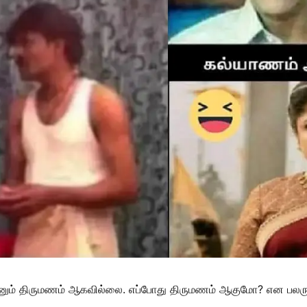
ன்னும் திருமணம் ஆகவில்லை. எப்போது திருமணம் ஆகுமோ? என பலரு