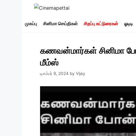
Skip
to
content
முகப்பு
சினிமா செய்திகள்
சிறப்பு கட்டுரைகள்
ஓடிடி
கணவன்மார்கள் சினிமா போன்
மீம்ஸ்
டிசம்பர் 9, 2024
by
Vijay