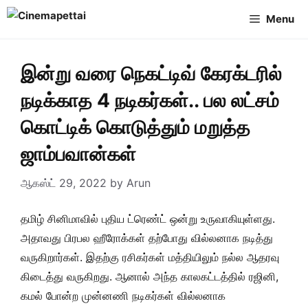
Skip
Menu
to
content
இன்று வரை நெகட்டிவ் கேரக்டரில்
நடிக்காத 4 நடிகர்கள்.. பல லட்சம்
கொட்டிக் கொடுத்தும் மறுத்த
ஜாம்பவான்கள்
ஆகஸ்ட் 29, 2022
by
Arun
தமிழ் சினிமாவில் புதிய ட்ரெண்ட் ஒன்று உருவாகியுள்ளது.
அதாவது பிரபல ஹீரோக்கள் தற்போது வில்லனாக நடித்து
வருகிறார்கள். இதற்கு ரசிகர்கள் மத்தியிலும் நல்ல ஆதரவு
கிடைத்து வருகிறது. ஆனால் அந்த காலகட்டத்தில் ரஜினி,
கமல் போன்ற முன்னணி நடிகர்கள் வில்லனாக