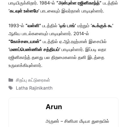
பாடியிருக்கிறார். 1984-ல்
“அன்புள்ள ரஜினிகாந்த்”
படத்தில்
‘கடவுள் உள்ளமே’
பாடலையும் இவர்தான் பாடியுள்ளார்.
1993-ல்
“வள்ளி”
படத்தில்
‘டிங் டாங்’
மற்றும்
‘கூக்குக் கூ’
ஆகிய பாடல்களையும் பாடியுள்ளார். 2014-ல்
“கோச்சடையான்”
படத்தில் ஏ.ஆர்.ரஹ்மான் இசையில்
‘மணப்பெண்ணின் சத்தியம்’
பாடியுள்ளார். இப்படி லதா
ரஜினிகாந்த் தனது பல திறமைகளால் தனி இடத்தை
உருவாக்கியுள்ளார்.
Categories
சிறப்பு கட்டுரைகள்
Tags
Latha Rajinikanth
Arun
அருண் – சினிமா மீடியா துறையில்