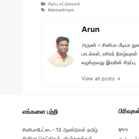
Categories
சிறப்பு கட்டுரைகள்
Tags
Manirathnam
Arun
அருண் – சினிமா மீடியா து
பாடல்கள், ரசிகர் நிகழ்வுக
வழங்குவது இவரின் சிறப்பு.
View all posts →
பிரிவுகள
எங்களை பற்றி
ஓடிடி
சினிமாபேட்டை- 13 ஆண்டுகள் தமிழ்
சினிமா செய்திகள், விமர்சனங்கள்