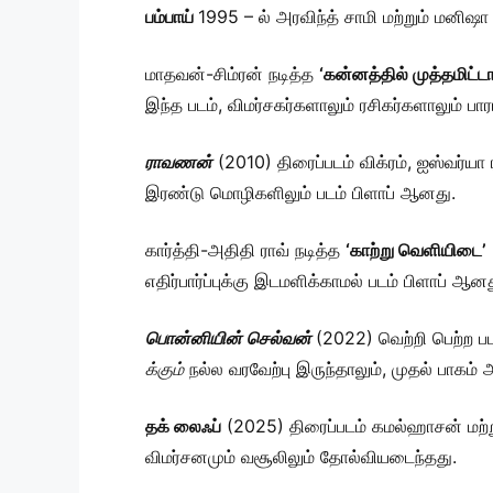
பம்பாய்
1995 – ல் அரவிந்த் சாமி மற்றும் மனிஷா
மாதவன்-சிம்ரன் நடித்த
‘கன்னத்தில் முத்தமிட்ட
இந்த படம், விமர்சகர்களாலும் ரசிகர்களாலும் பாரா
ராவணன்
(2010) திரைப்படம் விக்ரம், ஐஸ்வர்யா 
இரண்டு மொழிகளிலும் படம் பிளாப் ஆனது.
கார்த்தி-அதிதி ராவ் நடித்த
‘காற்று வெளியிடை’
எதிர்பார்ப்புக்கு இடமளிக்காமல் படம் பிளாப் ஆனத
பொன்னியின் செல்வன்
(2022) வெற்றி பெற்ற 
க்கும்
நல்ல வரவேற்பு இருந்தாலும், முதல் பாகம
தக் லைஃப்
(2025) திரைப்படம் கமல்ஹாசன் மற்றும
விமர்சனமும் வசூலிலும் தோல்வியடைந்தது.