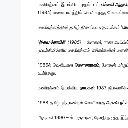
மணிரத்னம் இயக்கிய முதல் படம்
பல்லவி அனுபல
(1984) மலையாளத்தில் வெளிவந்து, மோகன்லால் ந
மணிரத்னத்தின் தமிழ் திரைப்பட தொடக்கம்
‘பகல
‘இதய கோயில்’
(1985) – மோகன், ராதா நடிப்ப
முயற்சியிலேயே மணிரத்னம் ரசிகர்களின் மனதில்
1986ல் வெளியான
மௌனராகம்
, மோகன் மற்று
உயர்ந்தது.
மணிரத்னம் இயக்கிய
நாயகன்
1987 தீபாவளிக்
1988 தமிழ் புத்தாண்டில் வெளிவந்த
அக்னி நட்ச
அஞ்சலி
1990 – ல் ரகுவரன், ரேவதி நடித்த இந்த