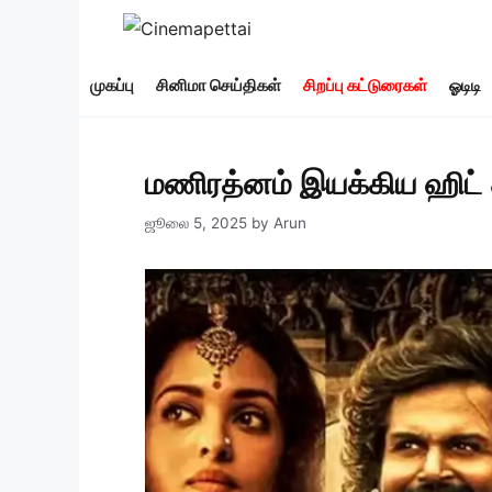
Skip
to
content
முகப்பு
சினிமா செய்திகள்
சிறப்பு கட்டுரைகள்
ஓடிடி
மணிரத்னம் இயக்கிய ஹிட் &
ஜூலை 5, 2025
by
Arun