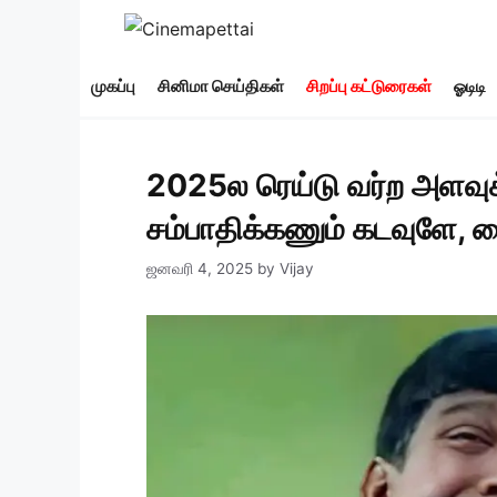
Skip
to
content
முகப்பு
சினிமா செய்திகள்
சிறப்பு கட்டுரைகள்
ஓடிடி
2025ல ரெய்டு வர்ற அளவுக
சம்பாதிக்கணும் கடவுளே, வை
ஜனவரி 4, 2025
by
Vijay