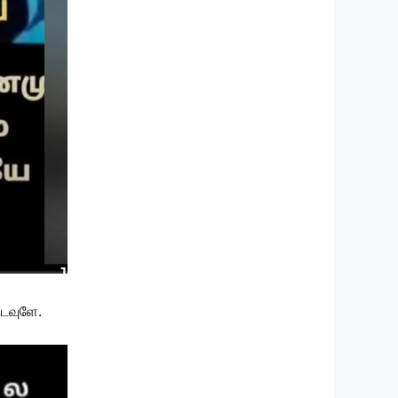
கடவுளே.