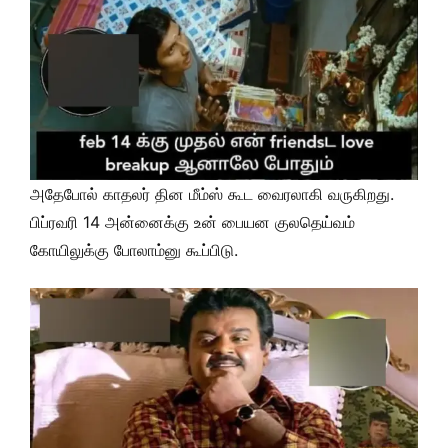
அதேபோல் காதலர் தின மீம்ஸ் கூட வைரலாகி வருகிறது.
பிப்ரவரி 14 அன்னைக்கு உன் பையன குலதெய்வம்
கோயிலுக்கு போலாம்னு கூப்பிடு.