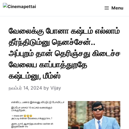
Skip
Menu
to
content
வேலைக்கு போனா கஷ்டம் எல்லாம்
தீர்ந்திடும்னு நெனச்சேன்..
அப்புறம் தான் தெரிஞ்சது கிடைச்ச
வேலைய காப்பாத்துறதே
கஷ்டம்னு, மீம்ஸ்
நவம்பர் 14, 2024
by
Vijay