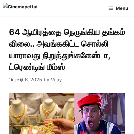
Skip
Menu
to
content
64 ஆயிரத்தை நெருங்கிய தங்கம்
விலை.. அவங்ககிட்ட சொல்லி
யாராவது நிறுத்துங்களேன்டா,
ட்ரெண்டிங் மீம்ஸ்
பிப்ரவரி 6, 2025
by
Vijay