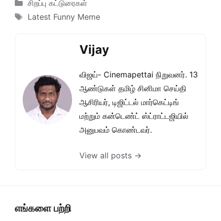
Categories
சிறப்பு கட்டுரைகள்
Tags
Latest Funny Meme
Vijay
விஜய்- Cinemapettai நிறுவனர். 13
ஆண்டுகள் தமிழ் சினிமா செய்தி
ஆசிரியர், டிஜிட்டல் மார்கெட்டிங்
மற்றும் கன்டெண்ட் ஸ்ட்ராட்டஜியில்
அனுபவம் கொண்டவர்.
View all posts →
எங்களை பற்றி