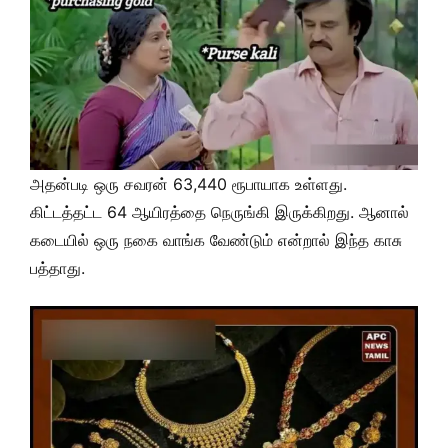
அதன்படி ஒரு சவரன் 63,440 ரூபாயாக உள்ளது.
கிட்டத்தட்ட 64 ஆயிரத்தை நெருங்கி இருக்கிறது. ஆனால்
கடையில் ஒரு நகை வாங்க வேண்டும் என்றால் இந்த காசு
பத்தாது.