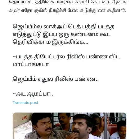
தொடர்பாக பத்திரிகையாளர்கள் கேள்வி கேட்டனர். ஆனால்
அவர் ஏதோ குவிஸ் நிகழ்ச்சி போல அடுத்து என கூறினார்.