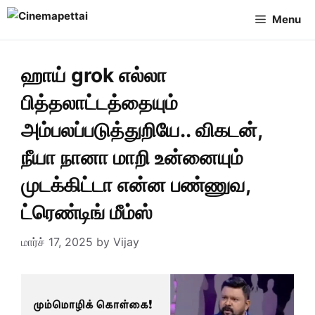
Skip
Menu
to
content
ஹாய் grok எல்லா
பித்தலாட்டத்தையும்
அம்பலப்படுத்துறியே.. விகடன்,
நீயா நானா மாறி உன்னையும்
முடக்கிட்டா என்ன பண்ணுவ,
ட்ரெண்டிங் மீம்ஸ்
மார்ச் 17, 2025
by
Vijay