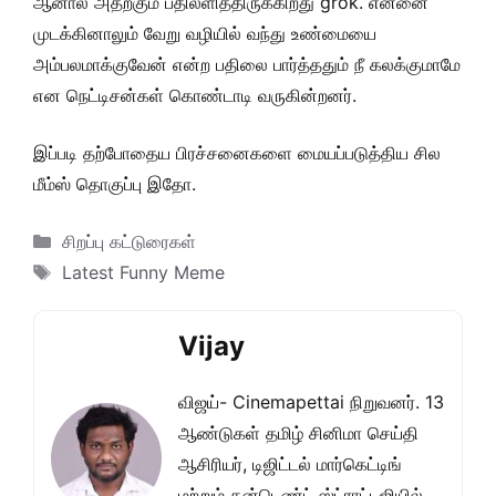
ஆனால் அதற்கும் பதிலளித்திருக்கிறது grok. என்னை
முடக்கினாலும் வேறு வழியில் வந்து உண்மையை
அம்பலமாக்குவேன் என்ற பதிலை பார்த்ததும் நீ கலக்குமாமே
என நெட்டிசன்கள் கொண்டாடி வருகின்றனர்.
இப்படி தற்போதைய பிரச்சனைகளை மையப்படுத்திய சில
மீம்ஸ் தொகுப்பு இதோ.
Categories
சிறப்பு கட்டுரைகள்
Tags
Latest Funny Meme
Vijay
விஜய்- Cinemapettai நிறுவனர். 13
ஆண்டுகள் தமிழ் சினிமா செய்தி
ஆசிரியர், டிஜிட்டல் மார்கெட்டிங்
மற்றும் கன்டெண்ட் ஸ்ட்ராட்டஜியில்