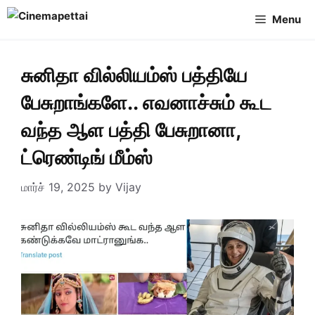
Skip
Menu
to
content
சுனிதா வில்லியம்ஸ் பத்தியே
பேசுறாங்களே.. எவனாச்சும் கூட
வந்த ஆள பத்தி பேசுறானா,
ட்ரெண்டிங் மீம்ஸ்
மார்ச் 19, 2025
by
Vijay