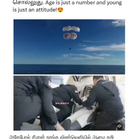
அதேபோல் சீமான் நாங்க விண்வெளியில் ஆமை கறி