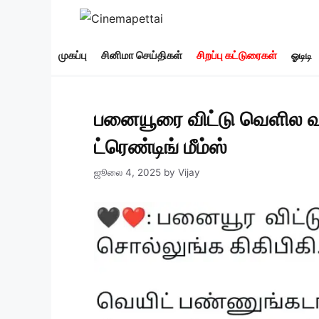
Skip
to
content
முகப்பு
சினிமா செய்திகள்
சிறப்பு கட்டுரைகள்
ஓடிடி
பனையூரை விட்டு வெளில வ
ட்ரெண்டிங் மீம்ஸ்
ஜூலை 4, 2025
by
Vijay