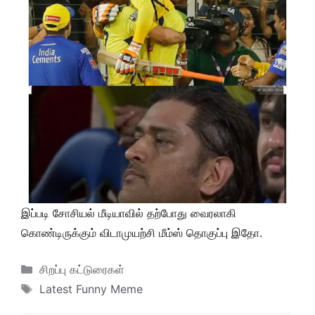
இப்படி சோசியல் மீடியாவில் தற்போது வைரலாகி
கொண்டிருக்கும் விடாமுயற்சி மீம்ஸ் தொகுப்பு இதோ.
Categories
சிறப்பு கட்டுரைகள்
Tags
Latest Funny Meme