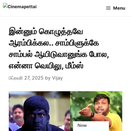
Skip
Menu
to
content
இன்னும் கொழுத்தவே
ஆரம்பிக்கல.. சாம்பிளுக்கே
சாம்பல் ஆயிடுவானுங்க போல,
என்னா வெயிலு, மீம்ஸ்
பிப்ரவரி 27, 2025
by
Vijay