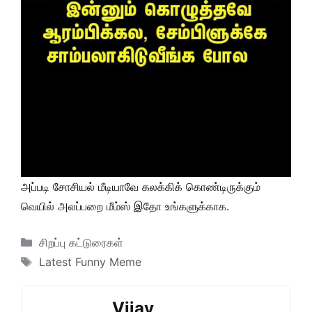
அப்படி சோசியல் மீடியாவே கலக்கிக் கொண்டிருக்கும்
வெயில் அலப்பறை மீம்ஸ் இதோ உங்களுக்காக.
Categories
சிறப்பு கட்டுரைகள்
Tags
Latest Funny Meme
Vijay