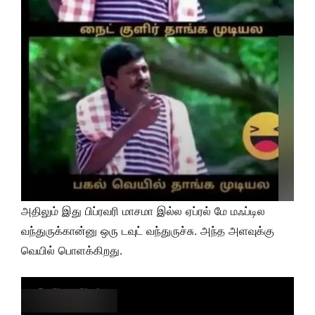
அதிலும் இது பிப்ரவரி மாசமா இல்ல ஏப்ரல் மே மஃப்டில
வந்துருக்கான்னு ஒரு டவுட் வந்துருச்சு. அந்த அளவுக்கு
வெயில் பொளக்கிறது.