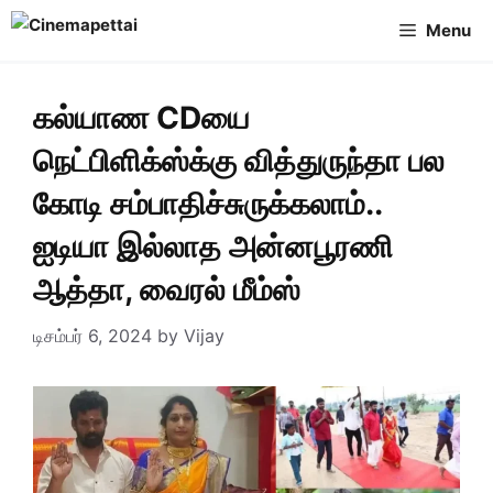
Skip
Menu
to
content
கல்யாண CDயை
நெட்பிளிக்ஸ்க்கு வித்துருந்தா பல
கோடி சம்பாதிச்சுருக்கலாம்..
ஐடியா இல்லாத அன்னபூரணி
ஆத்தா, வைரல் மீம்ஸ்
டிசம்பர் 6, 2024
by
Vijay