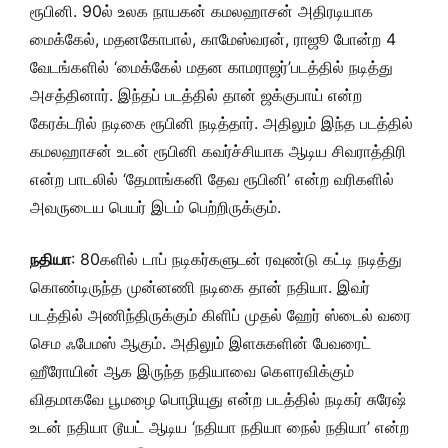
ரூபினி. 90ல் உலக நாயகன் கமலஹாசன் அதிரடியாக
மைக்கேல், மதனகோபால், காமேஸ்வரன், ராஜூ போன்ற 4
வேடங்களில் ‘மைக்கேல் மதன காமராஜர்’படத்தில் நடித்து
அசத்தினார். இந்தப் படத்தில் தான் ஜக்குபாய் என்ற
கேரக்டரில் நடிகை ரூபினி நடித்தார். அதிலும் இந்த படத்தில்
கமலஹாசன் உடன் ரூபினி கவர்ச்சியாக ஆடிய சிவராத்திரி
என்ற பாடலில் ‘தேமாங்கனி தேவ ரூபினி’ என்ற வரிகளில்
அவருடைய பெயர் இடம் பெற்றிருக்கும்.
நதியா
: 80களில் டாப் நடிகர்களுடன் ரவுண்டு கட்டி நடித்து
கொண்டிருந்த முன்னணி நடிகை தான் நதியா. இவர்
படத்தில் அணிந்திருக்கும் கிளிப் முதல் ஹேர் ஸ்டைல் வரை
செம ஃபேமஸ் ஆகும். அதிலும் இளசுகளின் பேவரைட்
ஹீரோயின் ஆக இருந்த நதியாவை கௌரவிக்கும்
விதமாகவே பூமழை பொழியுது என்ற படத்தில் நடிகர் சுரேஷ்
உடன் நதியா டூயட் ஆடிய ‘நதியா நதியா நைல் நதியா’ என்ற