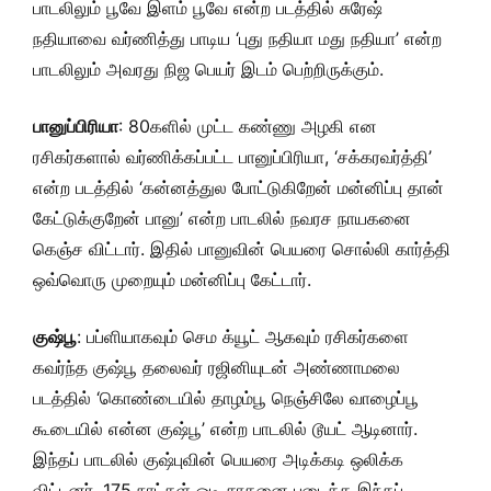
பாடலிலும் பூவே இளம் பூவே என்ற படத்தில் சுரேஷ்
நதியாவை வர்ணித்து பாடிய ‘புது நதியா மது நதியா’ என்ற
பாடலிலும் அவரது நிஜ பெயர் இடம் பெற்றிருக்கும்.
பானுப்பிரியா
: 80களில் முட்ட கண்ணு அழகி என
ரசிகர்களால் வர்ணிக்கப்பட்ட பானுப்பிரியா, ‘சக்கரவர்த்தி’
என்ற படத்தில் ‘கன்னத்துல போட்டுகிறேன் மன்னிப்பு தான்
கேட்டுக்குறேன் பானு’ என்ற பாடலில் நவரச நாயகனை
கெஞ்ச விட்டார். இதில் பானுவின் பெயரை சொல்லி கார்த்தி
ஒவ்வொரு முறையும் மன்னிப்பு கேட்டார்.
குஷ்பூ
: பப்ளியாகவும் செம க்யூட் ஆகவும் ரசிகர்களை
கவர்ந்த குஷ்பூ தலைவர் ரஜினியுடன் அண்ணாமலை
படத்தில் ‘கொண்டையில் தாழம்பூ நெஞ்சிலே வாழைப்பூ
கூடையில் என்ன குஷ்பூ’ என்ற பாடலில் டூயட் ஆடினார்.
இந்தப் பாடலில் குஷ்புவின் பெயரை அடிக்கடி ஒலிக்க
விட்டனர். 175 நாட்கள் ஓடி சாதனை படைத்த இந்தப்