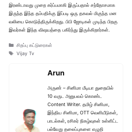
இரண்டாவது முறை கர்ப்பமாகி இருப்பதால் சந்தோசமாக
இருந்த இந்த தம்பதிக்கு இப்படி ஒரு தகவல் மிகுந்த மன
வலியை கொடுத்திருக்கிறது. பிபி ஜோடிகள் முடிந்த பிறகு
இவர்கள் இந்த விஷயத்தை பகிர்ந்து இருக்கிறார்கள்.
Categories
சிறப்பு கட்டுரைகள்
Tags
Vijay Tv
Arun
அருண் – சினிமா மீடியா துறையில்
10 வருட அனுபவம் கொண்ட
Content Writer. தமிழ் சினிமா,
இந்திய சினிமா, OTT வெளியீடுகள்,
பாடல்கள், ரசிகர் நிகழ்வுகள் உள்ளிட்ட
பல்வேறு தலைப்புகளை எழுதி