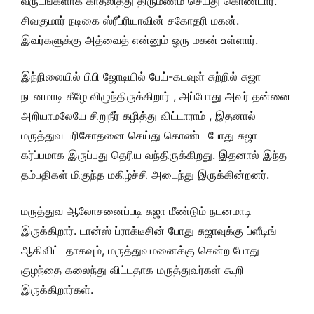
வருடங்களாக காதலித்து திருமணம் செய்து கொண்டார்.
சிவகுமார் நடிகை ஸ்ரீப்ரியாவின் சகோதரி மகன்.
இவர்களுக்கு அத்வைத் என்னும் ஒரு மகன் உள்ளார்.
இந்நிலையில் பிபி ஜோடியில் பேய்-கடவுள் சுற்றில் சுஜா
நடனமாடி கீழே விழுந்திருக்கிறார் , அப்போது அவர் தன்னை
அறியாமலேயே சிறுநீர் கழித்து விட்டாராம் , இதனால்
மருத்துவ பரிசோதனை செய்து கொண்ட போது சுஜா
கர்ப்பமாக இருப்பது தெரிய வந்திருக்கிறது. இதனால் இந்த
தம்பதிகள் மிகுந்த மகிழ்ச்சி அடைந்து இருக்கின்றனர்.
மருத்துவ ஆலோசனைப்படி சுஜா மீண்டும் நடனமாடி
இருக்கிறார். டான்ஸ் ப்ராக்டீசின் போது சுஜாவுக்கு ப்ளீடிங்
ஆகிவிட்டதாகவும், மருத்துவமனைக்கு சென்ற போது
குழந்தை கலைந்து விட்டதாக மருத்துவர்கள் கூறி
இருக்கிறார்கள்.