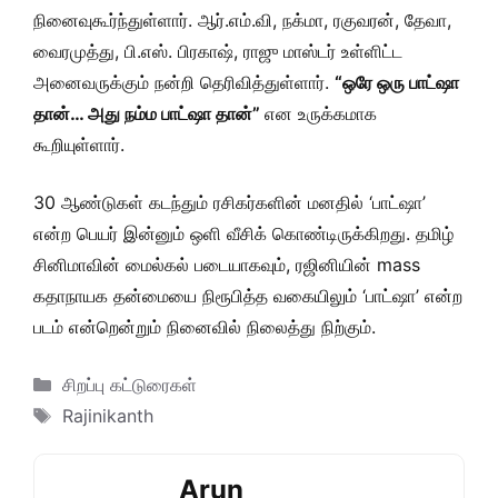
நினைவுகூர்ந்துள்ளார். ஆர்.எம்.வி, நக்மா, ரகுவரன், தேவா,
வைரமுத்து, பி.எஸ். பிரகாஷ், ராஜு மாஸ்டர் உள்ளிட்ட
அனைவருக்கும் நன்றி தெரிவித்துள்ளார்.
“ஒரே ஒரு பாட்ஷா
தான்… அது நம்ம பாட்ஷா தான்”
என உருக்கமாக
கூறியுள்ளார்.
30 ஆண்டுகள் கடந்தும் ரசிகர்களின் மனதில் ‘பாட்ஷா’
என்ற பெயர் இன்னும் ஒளி வீசிக் கொண்டிருக்கிறது. தமிழ்
சினிமாவின் மைல்கல் படையாகவும், ரஜினியின் mass
கதாநாயக தன்மையை நிரூபித்த வகையிலும் ‘பாட்ஷா’ என்ற
படம் என்றென்றும் நினைவில் நிலைத்து நிற்கும்.
Categories
சிறப்பு கட்டுரைகள்
Tags
Rajinikanth
Arun