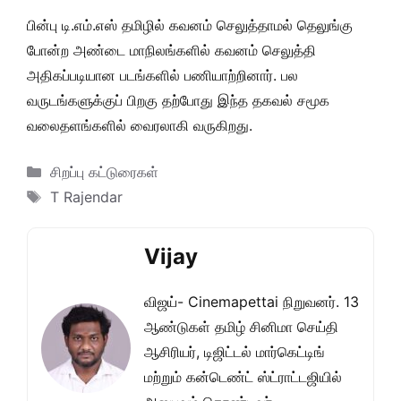
பின்பு டி.எம்.எஸ் தமிழில் கவனம் செலுத்தாமல் தெலுங்கு
போன்ற அண்டை மாநிலங்களில் கவனம் செலுத்தி
அதிகப்படியான படங்களில் பணியாற்றினார். பல
வருடங்களுக்குப் பிறகு தற்போது இந்த தகவல் சமூக
வலைதளங்களில் வைரலாகி வருகிறது.
Categories
சிறப்பு கட்டுரைகள்
Tags
T Rajendar
Vijay
விஜய்- Cinemapettai நிறுவனர். 13
ஆண்டுகள் தமிழ் சினிமா செய்தி
ஆசிரியர், டிஜிட்டல் மார்கெட்டிங்
மற்றும் கன்டெண்ட் ஸ்ட்ராட்டஜியில்