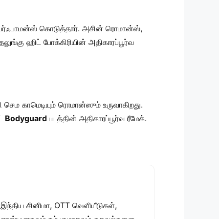
 பர்ஃபாமன்ஸ் கொடுத்தார். அசின் ரொமான்ஸ்,
தெலுங்கு ஹிட் போக்கிரியின் அதிகாரப்பூர்வ
 செம காமெடியும் ரொமான்ஸும் உருவாகிறது.
ட்
Bodyguard
படத்தின் அதிகாரப்பூர்வ ரீமேக்.
 இந்திய சினிமா, OTT வெளியீடுகள்,
 சுவாரஸ்யமாகவும் நம்பகமாகவும் தகவல்களை