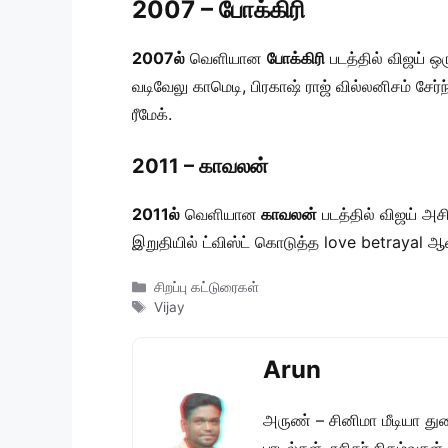
2007 – போக்கிரி
2007ல்
வெளியான
போக்கிரி
படத்தில் விஜய் ஒ
வடிவேலு காமெடி, பிரகாஷ் ராஜ் வில்லனிசம் சேர்ந
ரீமேக்.
2011 – காவலன்
2011ல்
வெளியான
காவலன்
படத்தில் விஜய் அ
இறுதியில் ட்விஸ்ட் கொடுத்த love betrayal ஆ
Categories
சிறப்பு கட்டுரைகள்
Tags
Vijay
Arun
அருண் – சினிமா மீடியா து
பாடல்கள், ரசிகர் நிகழ்வுக