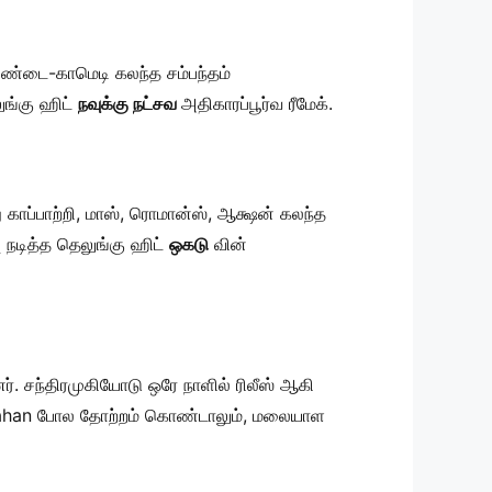
 சண்டை-காமெடி கலந்த சம்பந்தம்
ுங்கு ஹிட்
நவுக்கு நட்சவ
அதிகாரப்பூர்வ ரீமேக்.
 காப்பாற்றி, மாஸ், ரொமான்ஸ், ஆக்ஷன் கலந்த
ு நடித்த தெலுங்கு ஹிட்
ஒகடு
வின்
. சந்திரமுகியோடு ஒரே நாளில் ரிலீஸ் ஆகி
ahjahan போல தோற்றம் கொண்டாலும், மலையாள