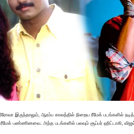
ீரோவா இருந்தாலும், ஆரம்ப காலத்தில் நிறைய ரீமேக் படங்களில் நடித
ீமேக் பண்ணினவை. அந்த படங்களில் பலவும் சூப்பர் ஹிட்டாகி, விஜய