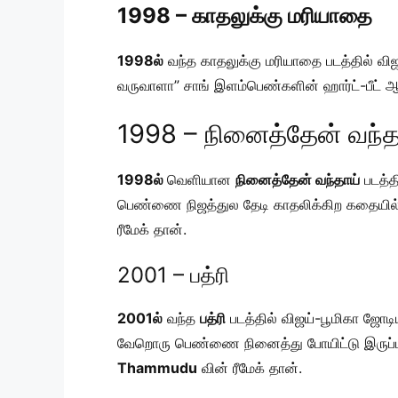
1998 – காதலுக்கு மரியாதை
1998ல்
வந்த காதலுக்கு மரியாதை படத்தில்
வருவாளா” சாங் இளம்பெண்களின் ஹார்ட்-பீட
1998 – நினைத்தேன் வந்த
1998ல்
வெளியான
நினைத்தேன் வந்தாய்
படத்த
பெண்ணை நிஜத்துல தேடி காதலிக்கிற கதையில்
ரீமேக் தான்.
2001 – பத்ரி
2001ல்
வந்த
பத்ரி
படத்தில் விஜய்-பூமிகா ஜோடி
வேறொரு பெண்ணை நினைத்து போயிட்டு இருப்பாரு,
Thammudu
வின் ரீமேக் தான்.