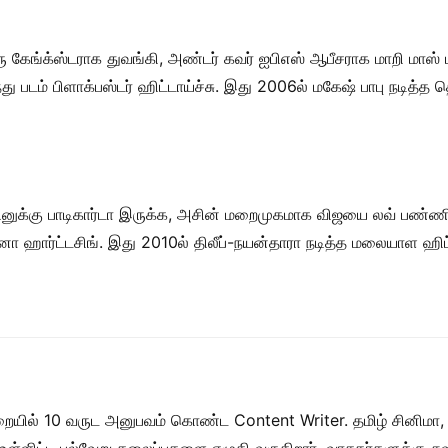
ரு கேங்க்ஸ்டராக துவங்கி, அண்டர் கவர் ஐபிஎஸ் ஆபீசராக மாறி மாஸ்
்து படம் பிளாக்பஸ்டர் ஹிட்டாய்ச்சு. இது 2006ல் மகேஷ் பாபு நடித்த 
சினுக்கு பாடிகார்டா இருக்க, அசின் மறைமுகமாக விஜயை லவ் பண்ணி
னா ஹார்ட்டசிங். இது 2010ல் திலீப்-நயன்தாரா நடித்த மலையாள ஹி
றையில் 10 வருட அனுபவம் கொண்ட Content Writer. தமிழ் சினிமா,
ள் உள்ளிட்ட பல்வேறு தலைப்புகளை எழுதி வருகிறார். வாசகர்களுக்கு