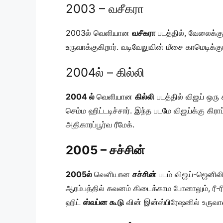
2003 – வசீகரா
2003ல் வெளியான
வசீகரா
படத்தில், வேலைக்கு
உருவாக்குகிறார். வடிவேலுவின் மீசை காமெடிக
2004ல் – கில்லி
2004 ல்
வெளியான
கில்லி
படத்தில் விஜய் ஒரு
செம்ம ஹிட்டடிச்சார். இந்த படமே விஜய்க்கு கிர
அதிகாரப்பூர்வ ரீமேக்.
2005 – சச்சின்
2005ல்
வெளியான
சச்சின்
படம் விஜய்-ஜெனிலி
ஆரம்பத்தில் கவனம் கிடைக்காம போனாலும், ரீ
ஹிட்
ஸ்வப்ன கூடு
வின் இன்ஸ்பிரேஷனில் உருவா