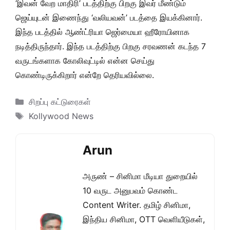
‘இவன் வேற மாதிரி’ படத்திற்கு பிறகு இவர் மீண்டும்
ஜெய்யுடன் இணைந்து ‘வலியவன்’ படத்தை இயக்கினார்.
இந்த படத்தில் ஆண்ட்ரியா ஜெர்மையா ஹீரோயினாக
நடித்திருந்தார். இந்த படத்திற்கு பிறகு சரவணன் கடந்த 7
வருடங்களாக கோலிவுட்டில் என்ன செய்து
கொண்டிருக்கிறார் என்றே தெரியவில்லை.
Categories
சிறப்பு கட்டுரைகள்
Tags
Kollywood News
Arun
அருண் – சினிமா மீடியா துறையில்
10 வருட அனுபவம் கொண்ட
Content Writer. தமிழ் சினிமா,
இந்திய சினிமா, OTT வெளியீடுகள்,