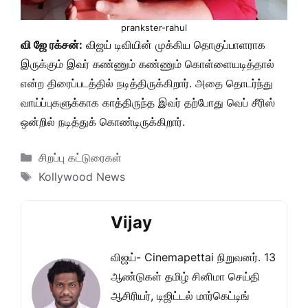
prankster-rahul
வி ஜே ரக்சன்:
விஜய் டிவியின் முக்கிய தொகுப்பாளராக
இருக்கும் இவர் கண்ணும் கண்ணும் கொள்ளையடித்தால்
என்ற திரைப்படத்தில் நடித்திருக்கிறார். அதை தொடர்ந்து
வாய்ப்புகளுக்காக காத்திருந்த இவர் தற்போது வெப் சீரிஸ்
ஒன்றில் நடித்துக் கொண்டிருக்கிறார்.
Categories
சிறப்பு கட்டுரைகள்
Tags
Kollywood News
Vijay
விஜய்- Cinemapettai நிறுவனர். 13
ஆண்டுகள் தமிழ் சினிமா செய்தி
ஆசிரியர், டிஜிட்டல் மார்கெட்டிங்