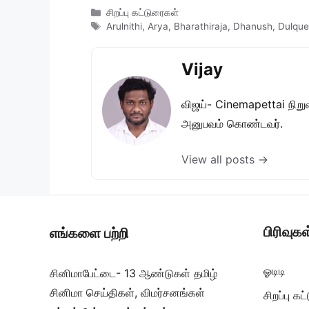
Categories
சிறப்பு கட்டுரைகள்
Tags
Arulnithi
,
Arya
,
Bharathiraja
,
Dhanush
,
Dulque
Vijay
விஜய்- Cinemapettai நிறுவன
அனுபவம் கொண்டவர்.
View all posts →
பிரிவுகள
எங்களை பற்றி
ஓடிடி
சினிமாபேட்டை- 13 ஆண்டுகள் தமிழ்
சினிமா செய்திகள், விமர்சனங்கள்
சிறப்பு க