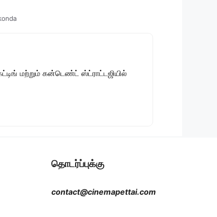
konda
டிங் மற்றும் கன்டெண்ட் ஸ்ட்ராட்டஜியில்
தொடர்ப்புக்கு
contact@cinemapettai.com