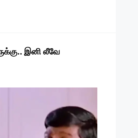
க்கு.. இனி லீவே