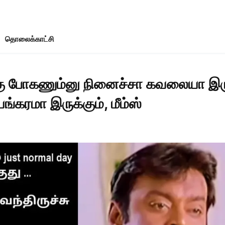
தொலைக்காட்சி
கு போகணும்னு நினைச்சா கவலையா இரு
ங்கரமா இருக்கும், மீம்ஸ்