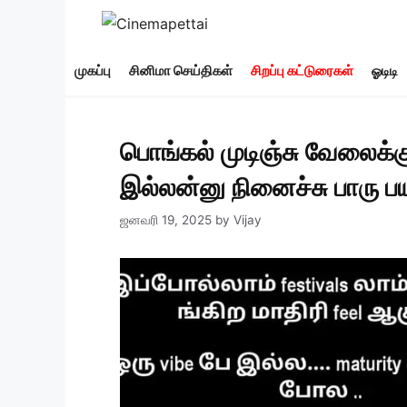
Skip
to
content
முகப்பு
சினிமா செய்திகள்
சிறப்பு கட்டுரைகள்
ஓடிடி
பொங்கல் முடிஞ்சு வேலைக்
இல்லன்னு நினைச்சு பாரு பய
ஜனவரி 19, 2025
by
Vijay