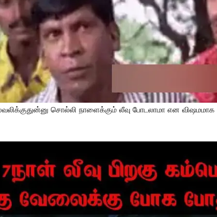
வலிக்குதுன்னு சொல்லி நாளைக்கும் லீவு போடலாமா என விஷமமாக யோ