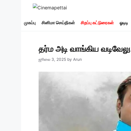
Skip
to
content
முகப்பு
சினிமா செய்திகள்
சிறப்பு கட்டுரைகள்
ஓடிடி
தர்ம அடி வாங்கிய வடிவேல
ஜூலை 3, 2025
by
Arun