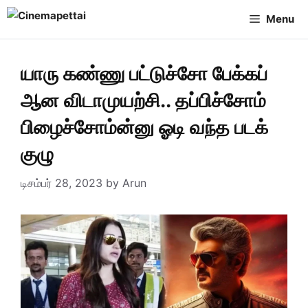
Skip
Menu
to
content
யாரு கண்ணு பட்டுச்சோ பேக்கப்
ஆன விடாமுயற்சி.. தப்பிச்சோம்
பிழைச்சோம்ன்னு ஓடி வந்த படக்
குழு
டிசம்பர் 28, 2023
by
Arun