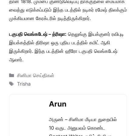
தான் 1818. மும்பை குண்டுவெடிப்பு தாக்குதலை மையமாக
வைத்து எடுக்கப்படும் இந்த படத்தில் நடிகர் ரமேஷ் திலக்கும்
முக்கியமான கேரக்டரில் நடித்திருக்கிறார்.
டகுபதி வெங்கடேஷ் – த்ரிஷா:
தெலுங்கு இயக்குனர் ரவிபுடி
இயக்கத்தில் திரிஷா ஒரு புதிய படத்தில் கமிட் ஆகி
இருக்கிறார். இந்த படத்தின் ஹீரோ டகுபதி வெங்கடேஷ்
ஆவார்.
Categories
சினிமா செய்திகள்
Tags
Trisha
Arun
அருண் – சினிமா மீடியா துறையில்
10 வருட அனுபவம் கொண்ட