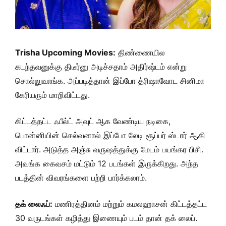
Trisha Upcoming Movies:
திண்ணையில
கடந்தவனுக்கு திடீர்னு அடிச்சதாம் அதிர்ஷ்டம் என்று
சொல்லுவாங்க. அப்படித்தான் இப்போ த்ரிஷாவோட சினிமா
கேரியரும் மாறிவிட்டது.
கிட்டத்தட்ட ஃபீல்ட் அவுட் ஆக வேண்டிய நடிகை,
பொன்னியின் செல்வனால் இப்போ லேடி சூப்பர் ஸ்டார் ஆகி
விட்டார். அடுத்த அஞ்சு வருஷத்துக்கு மேடம் பயங்கர பிசி.
அவங்க கைவசம் மட்டும் 12 படங்கள் இருக்கிறது. அந்த
படத்தின் விவரங்களை பற்றி பார்க்கலாம்.
தக் லைஃப்:
மணிரத்தினம் மற்றும் கமலஹாசன் கிட்டத்தட்ட
30 வருடங்கள் கழித்து இணையும் படம் தான் தக் லைப்.