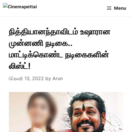
Skip
Menu
to
content
நித்தியானந்தாவிடம் உஷாரான
முன்னணி நடிகை..
மாட்டிக்கொண்ட நடிகைகளின்
லிஸ்ட்!
பிப்ரவரி 13, 2022
by
Arun