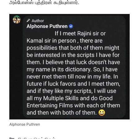
அல்போன்ஸ் புத்திரன் கூறியுள்ளார்.
Alphonse Puthren
Categories