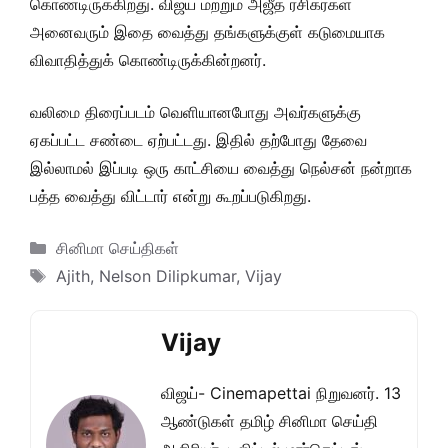
கொண்டிருக்கிறது. விஜய் மற்றும் அஜீத் ரசிகர்கள்
அனைவரும் இதை வைத்து தங்களுக்குள் கடுமையாக
விவாதித்துக் கொண்டிருக்கின்றனர்.
வலிமை திரைப்படம் வெளியானபோது அவர்களுக்கு
ஏகப்பட்ட சண்டை ஏற்பட்டது. இதில் தற்போது தேவை
இல்லாமல் இப்படி ஒரு காட்சியை வைத்து நெல்சன் நன்றாக
பத்த வைத்து விட்டார் என்று கூறப்படுகிறது.
Categories
சினிமா செய்திகள்
Tags
Ajith
,
Nelson Dilipkumar
,
Vijay
Vijay
விஜய்- Cinemapettai நிறுவனர். 13
ஆண்டுகள் தமிழ் சினிமா செய்தி