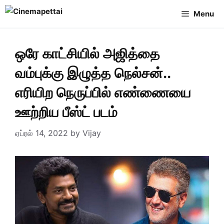
Skip
Menu
to
content
ஒரே காட்சியில் அஜித்தை
வம்புக்கு இழுத்த நெல்சன்..
எரியிற நெருப்பில் எண்ணையை
ஊற்றிய பீஸ்ட் படம்
ஏப்ரல் 14, 2022
by
Vijay