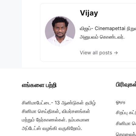
Vijay
விஜய்- Cinemapettai நிறுவன
அனுபவம் கொண்டவர்.
View all posts →
பிரிவுகள
எங்களை பற்றி
ஓடிடி
சினிமாபேட்டை- 13 ஆண்டுகள் தமிழ்
சினிமா செய்திகள், விமர்சனங்கள்
சிறப்பு க
மற்றும் நேர்காணல்கள். நம்பகமான
சினிமா ச
அப்டேட்ஸ் வழங்கி வருகிறோம்.
தொலைக்க