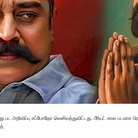
8வது பட அறிவிப்பு எப்போதோ வெளிவந்துவிட்டது. பீரியட் கால படமாக ப
்.