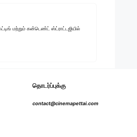
டிங் மற்றும் கன்டெண்ட் ஸ்ட்ராட்டஜியில்
தொடர்ப்புக்கு
contact@cinemapettai.com