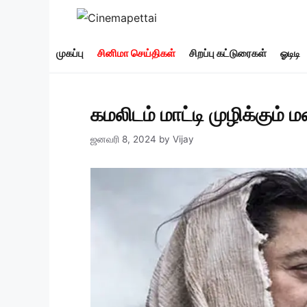
Skip
to
content
முகப்பு
சினிமா செய்திகள்
சிறப்பு கட்டுரைகள்
ஓடிடி
கமலிடம் மாட்டி முழிக்கும் 
ஜனவரி 8, 2024
by
Vijay