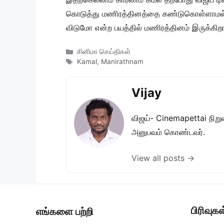
கொடுத்து மணிரத்தினத்தை கண்டுகொள்ளாமல் வி
விடுமோ என்ற பயத்தில் மணிரத்தினம் இருக்கிறா
Categories
சினிமா செய்திகள்
Tags
Kamal
,
Manirathnam
Vijay
விஜய்- Cinemapettai நிறுவன
அனுபவம் கொண்டவர்.
View all posts →
பிரிவுகள
எங்களை பற்றி