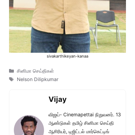
sivakarthikeyan-kanaa
Categories
சினிமா செய்திகள்
Tags
Nelson Dilipkumar
Vijay
விஜய்- Cinemapettai நிறுவனர். 13
ஆண்டுகள் தமிழ் சினிமா செய்தி
ஆசிரியர், டிஜிட்டல் மார்கெட்டிங்