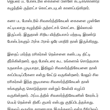
ஜெயலர் பட போஸ்டரில் கைகளை பின்னே கட்டிக்கொண்டு
கழுத்தில் ருத்ராட்ச கொட்டையுடன் காணப்படுகிறார்.
கனா பட போஸ்டரில் சிவகார்த்திகேயன் கைகளை முன்னே
கட்டியவாறு கழுத்தில் ருத்ராட்சக் கொட்டை இல்லாமல்
இருப்பார். இதுதான் சிறிய வித்தியாசம் மற்றபடி இரண்டு
போஸ்டர்களும் அச்சு அசல் ஒரே மாதிரி தான் இருக்கிறது.
இதைப் பார்த்த ரசிகர்கள் நெல்சனை கண்டபடி திட்டி
தீர்க்கின்றனர். ஒரு போஸ்டரை கூட உங்களால் சொந்தமாக
உருவாக்க முடியாதா, இதிலும் சிவகார்த்திகேயனை தான்
காப்பியடிப்பீர்களா என்று கேட்டு வருகின்றனர். மேலும் சில
ரசிகர்கள் இந்த ஐடியாவை சிவகார்த்திகேயன் தான்
உங்களுக்கு கொடுத்தாரா என்றும் கேள்வி எழுப்பி
வருகின்றனர். அப்படத்தில் சிவகார்த்திகேயனின் கேரக்டர்
பெயர் நெல்சன் திலீப் குமார் என்பது குறிப்பிடத்தக்கது.
இதுவும் ஒருவித காரணமாக இருக்கலாம் என்ற ரீதியிலும்