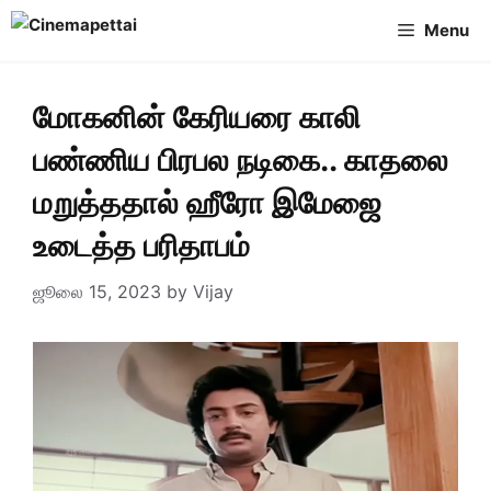
Skip
Menu
to
content
மோகனின் கேரியரை காலி
பண்ணிய பிரபல நடிகை.. காதலை
மறுத்ததால் ஹீரோ இமேஜை
உடைத்த பரிதாபம்
ஜூலை 15, 2023
by
Vijay