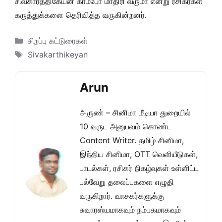
சிவகார்த்திகேயன் காம்போ மாதிரி வருமா என்று ரசிகர்கள்
கருத்துக்களை தெரிவித்த வருகின்றனர்.
Categories
சிறப்பு கட்டுரைகள்
Tags
Sivakarthikeyan
Arun
அருண் – சினிமா மீடியா துறையில்
10 வருட அனுபவம் கொண்ட
Content Writer. தமிழ் சினிமா,
இந்திய சினிமா, OTT வெளியீடுகள்,
பாடல்கள், ரசிகர் நிகழ்வுகள் உள்ளிட்ட
பல்வேறு தலைப்புகளை எழுதி
வருகிறார். வாசகர்களுக்கு
சுவாரஸ்யமாகவும் நம்பகமாகவும்