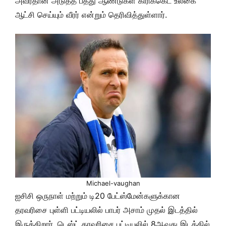
அவர்தான் அடுத்த பத்து ஆண்டுகள் கிரிக்கெட் உலகை
ஆட்சி செய்யும் வீரர் என்றும் தெரிவித்துள்ளார்.
Michael-vaughan
ஐசிசி ஒருநாள் மற்றும் டி20 பேட்ஸ்மேன்களுக்கான
தரவரிசை புள்ளி பட்டியலில் பாபர் அசாம் முதல் இடத்தில்
இருக்கிறார். டெஸ்ட் தரவரிசை பட்டியலில் 8ஆவது இடத்தில்